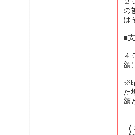
２
の
は
■
４
額
※
た
額
（