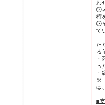
わ
②
権
③
て
た
る
・
っ
・
※
は
■