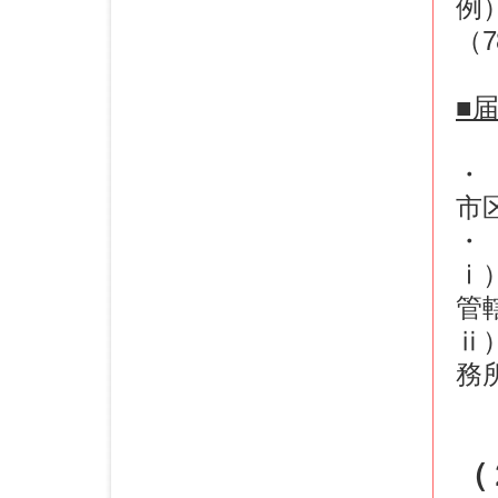
例
（7
■
・
市
・
ⅰ
管
ⅱ
務
（