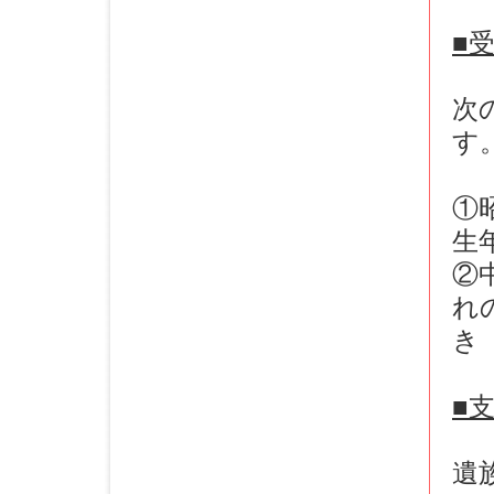
■
次
す
①
生
②
れ
き
■
遺