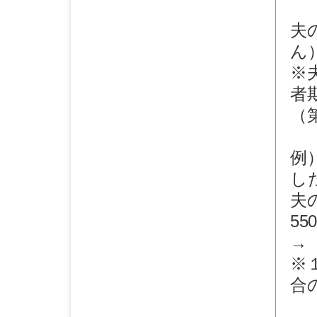
夫
ん
※
者
（
例
し
夫の
55
→ 
※
合