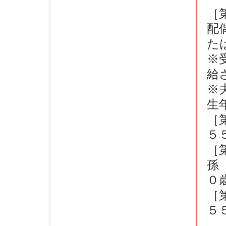
［
配
た
※
給
※
生
［
５
［
孫
０
［
５