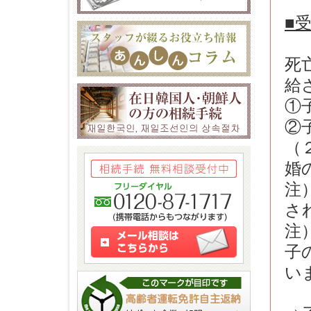
■
死
給
①
②
（
婚
注
さ
注
子
い