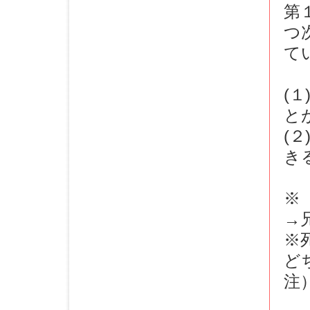
第
つ
て
(
と
(
き
※
→
※
ど
注