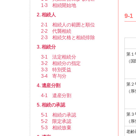
1-3 相続開始地
2. 相続人
9-
2-1 相続人の範囲と順位
2-2 代襲相続
2-3 相続欠格と相続排除
3. 相続分
第１
3-1 法定相続分
（国
3-2 相続分の指定
3-3 特別受益
3-4 寄与分
第２
4. 遺産分割
（厚
4-1 遺産分割
5. 相続の承認
第３
5-1 相続の承認
5-2 限定承認
（厚
5-3 相続放棄
老齢