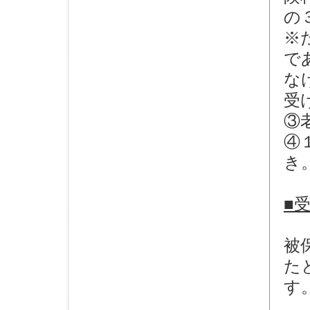
の
※
で
な
受
③
④
き
■
被
た
す