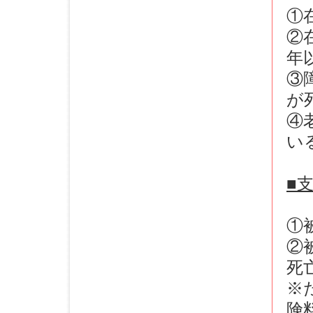
①
②
年
③
が
④
い
■
①
②
死
※
険