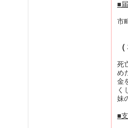
■
市
（
死
め
金
く
妹
■