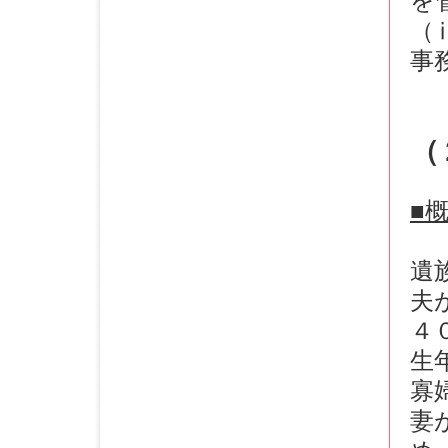
を
（
事
（
■
遺
夫
４
生
寡
妻