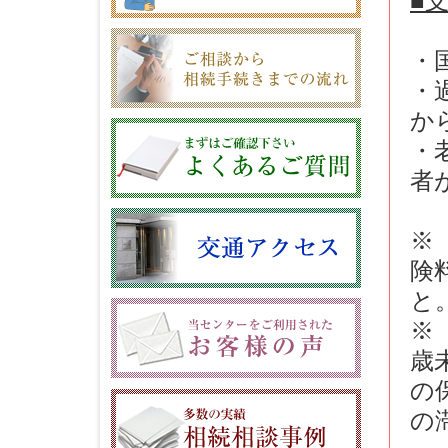
■
・
・
か
・
者
※
険
と
※
歳
の
の