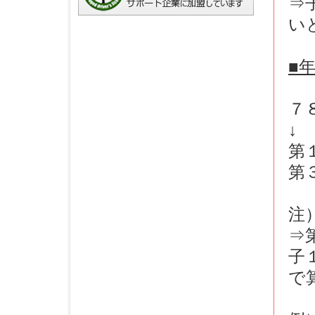
⇒
い
■
７
↓
第
第
注
⇒
子
で