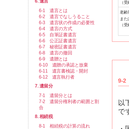
6. 遺言
（受
6-1 遺言とは
老齢
6-2 遺言でなしうること
また
6-3 遺言状の作成の必要性
（受
6-4 遺言の方式
6-5 自筆証書遺言
6-6 公正証書遺言
6-7 秘密証書遺言
6-8 遺言の撤回
6-9 遺贈とは
6-10 遺贈の承認と放棄
6-11 遺言書検認・開封
6-12 遺言執行者
9-
7. 遺留分
7-1 遺留分とは
以
7-2 遺留分権利者の範囲と割
合
で
8. 相続税
8-1 相続税の計算の流れ
・