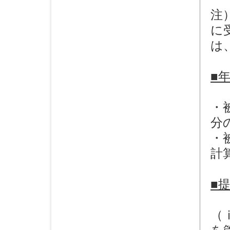
注
に
は
■
・
分
・
計
■
（