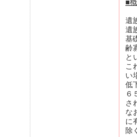
■
遺
遺
基
齢
と
こ
い
低
６
さ
な
に
除