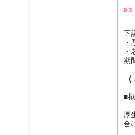
9-
下
・
・
期
（
■
厚
合