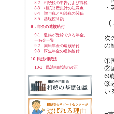
8-2 相続税の申告および課税
・
8-3 相続財産集計の注意点
8-4 贈与税と相続税の関係
8-5 基礎控除額
（
9．年金の遺族給付
9-1 遺族が受給できる年金、
次
一時金一覧
の
9-2 国民年金の遺族給付
9-3 厚生年金の遺族給付
10. 民法相続法
①
②
10-1 民法相続法の改正
6
③
い