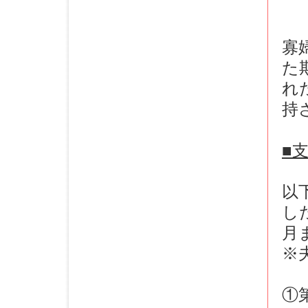
寡
た
れ
持
■
以
し
月
※
①