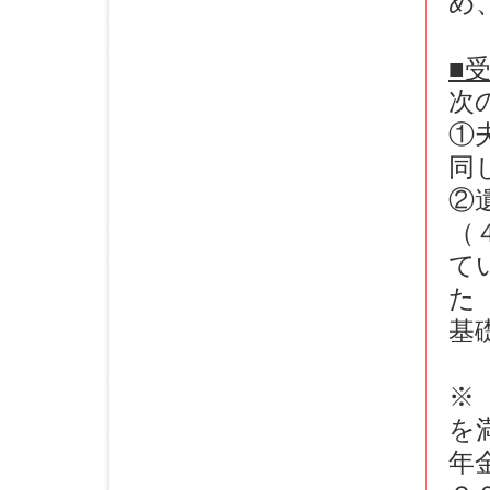
め
■
次
①
同
②
（
て
た
基
※
を
年