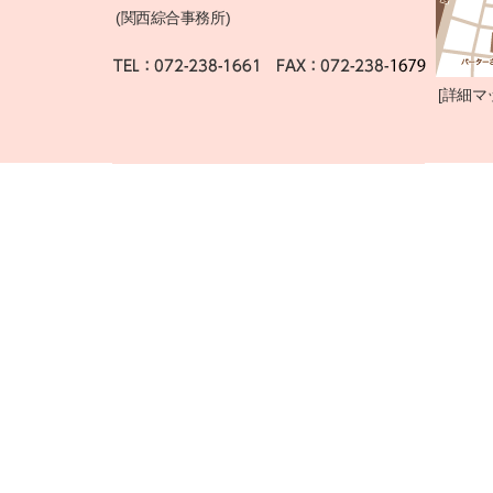
(関西綜合事務所)
[
詳細マ